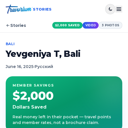
STORIES
Stories
$2,000
SAVED
VIDEO
3
PHOTOS
BALI
Yevgeniya T, Bali
June 16, 2025
·
Русский
MEMBER SAVINGS
$2,000
Dollars Saved
Real money left in their pocket — travel points
and member rates, not a brochure claim.