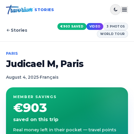
STORIES
€903
SAVED
VIDEO
3
PHOTOS
Stories
WORLD TOUR
PARIS
Judicael M, Paris
August 4, 2025
·
Français
MEMBER SAVINGS
€903
saved on this trip
Real money left in their pocket — travel points