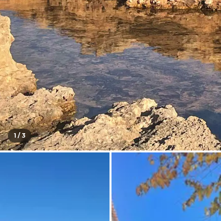
1 /
3