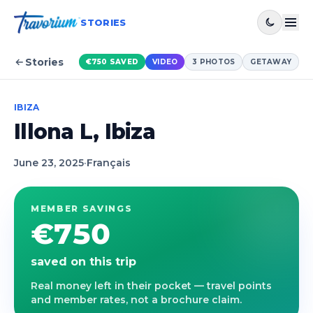
STORIES
Stories
€750
SAVED
VIDEO
3
PHOTOS
GETAWAY
IBIZA
Illona L, Ibiza
June 23, 2025
·
Français
MEMBER SAVINGS
€750
saved on this trip
Real money left in their pocket — travel points
and member rates, not a brochure claim.